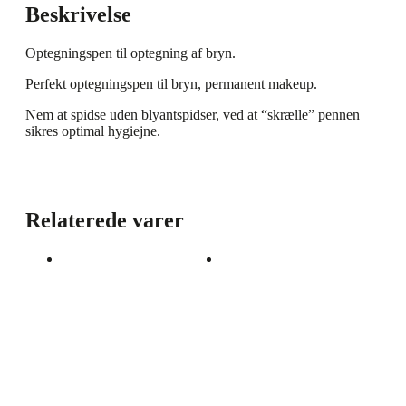
Beskrivelse
Optegningspen til optegning af bryn.
Perfekt optegningspen til bryn, permanent makeup.
Nem at spidse uden blyantspidser, ved at “skrælle” pennen
sikres optimal hygiejne.
Relaterede varer
Træningsmåtte
Trænings måtte
Bryn (Streg
Eyeliner
optegning)
kr.
50
Tilføj til
ekskl. moms
kurv
kr.
50
Tilføj til
ekskl. moms
kurv