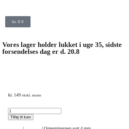
kr.
0
0
Vores lager holder lukket i uge 35, sidste
forsendelses dag er d. 20.8
kr.
149
ekskl. moms
Tilføj til kurv
Forside
/
Tilbehør
/ Optegningspen sort 4 mm.