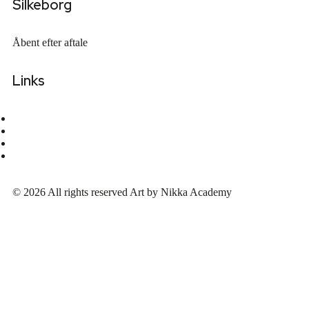
Silkeborg
Åbent efter aftale
Links
Min konto
Privatlivspolitik
Handelsbetingelser
Anmod om shop adgang
© 2026 All rights reserved Art by Nikka Academy
Anmeld os på Trustpilot