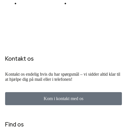
Trænings måtte
Opmålingslineal
Læber
sort
kr.
50
Tilføj til
kr.
149
Tilføj til
ekskl. moms
ekskl. moms
kurv
kurv
Kontakt os
Kontakt os endelig hvis du har spørgsmål – vi sidder altid klar til
at hjælpe dig på mail eller i telefonen!
Kom i kontakt med os
Find os