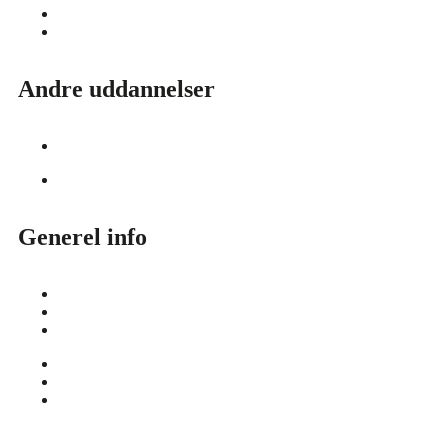
Eyeliner Advanced
Læber Advanced
Andre uddannelser
Hårtabsbehandling
Hårtabsbehandling
Generel info
Maskiner & Produkter
Vores uddannelser
Konverter til Art by Nikka
Maskiner & Produkter
Vores uddannelser
Konverter til Art by Nikka