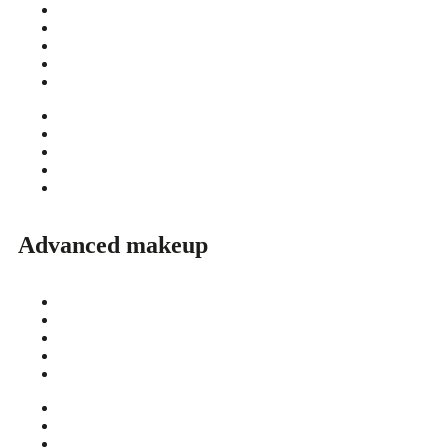
Permanent Makeup (overordnet)
Øjenbryn
Læber
Eyeliner
Areola brystvorterekonstruktion
Permanent Makeup (overordnet)
Øjenbryn
Læber
Eyeliner
Areola brystvorterekonstruktion
Advanced makeup
Nano Ombre Brows
Soft Pixel Brows
Nano Hairstrokes
Eyeliner Advanced
Læber Advanced
Nano Ombre Brows
Soft Pixel Brows
Nano Hairstrokes