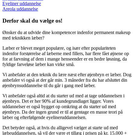
Eyeliner uddannelse
Areola uddannelse
Derfor skal du vælge os!
Ønsker du at udvide dine kompetencer indenfor permanent makeup
med teknikken læber?
Læber er blevet meget populære, og især efter populariteten
indenfor forstørrelse af læberne med fillers, har flere fået øjnene op
for at farvning af dem i mange henseender er en bedre løsning, da
fyldige farveløse læber kan virke små.
Vi anbefaler at den teknik du lære næst efter øjenbryn er læber. Dog
anbefaler vi også at der går min. 3 måneder fra du har afsluttet din
øjenbrynsuddannelse til du går i gang med læber.
Vi anbefaler også altid at du starter ud med at tage uddannelsen i
øjenbryn. Det er her 90% af kundegrundlaget ligger. Vores
uddannelser er også bygget op omkring at du starter ud med
øjenbryn. Da der ingen grund er til at gentage en masse teori på
læber og efterfølgende eyelineruddannelsen.
Det betyder også, at hvis du alligevel vælger at starte ud med
læbeuddannelsen, så vil der være et tillæg i prisen på kr. 15.000 +