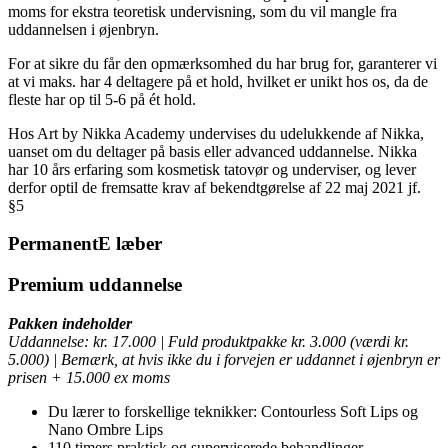
moms for ekstra teoretisk undervisning, som du vil mangle fra
uddannelsen i øjenbryn.
For at sikre du får den opmærksomhed du har brug for, garanterer vi
at vi maks. har 4 deltagere på et hold, hvilket er unikt hos os, da de
fleste har op til 5-6 på ét hold.
Hos Art by Nikka Academy undervises du udelukkende af Nikka,
uanset om du deltager på basis eller advanced uddannelse. Nikka
har 10 års erfaring som kosmetisk tatovør og underviser, og lever
derfor optil de fremsatte krav af bekendtgørelse af 22 maj 2021 jf.
§5
PermanentE læber
Premium uddannelse
Pakken indeholder
Uddannelse: kr. 17.000 | Fuld produktpakke kr. 3.000 (værdi kr.
5.000) | Bemærk, at hvis ikke du i forvejen er uddannet i øjenbryn er
prisen + 15.000 ex moms
Du lærer to forskellige teknikker: Contourless Soft Lips og
Nano Ombre Lips
110 timers praktisk og superviserede behandlinger