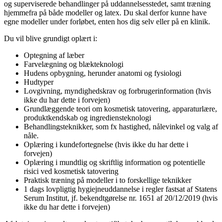
og superviserede behandlinger på uddannelsesstedet, samt træning
hjemmefra på både modeller og latex. Du skal derfor kunne have
egne modeller under forløbet, enten hos dig selv eller på en klinik.
Du vil blive grundigt oplært i:
Optegning af læber
Farvelægning og blækteknologi
Hudens opbygning, herunder anatomi og fysiologi
Hudtyper
Lovgivning, myndighedskrav og forbrugerinformation (hvis
ikke du har dette i forvejen)
Grundlæggende teori om kosmetisk tatovering, apparaturlære,
produktkendskab og ingrediensteknologi
Behandlingsteknikker, som fx hastighed, nålevinkel og valg af
nåle.
Oplæring i kundefortegnelse (hvis ikke du har dette i
forvejen)
Oplæring i mundtlig og skriftlig information og potentielle
risici ved kosmetisk tatovering
Praktisk træning på modeller i to forskellige teknikker
1 dags lovpligtig hygiejneuddannelse i regler fastsat af Statens
Serum Institut, jf. bekendtgørelse nr. 1651 af 20/12/2019 (hvis
ikke du har dette i forvejen)