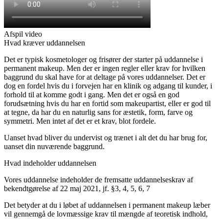
Afspil video
Hvad kræver uddannelsen
Det er typisk kosmetologer og frisører der starter på uddannelse i
permanent makeup. Men der er ingen regler eller krav for hvilken
baggrund du skal have for at deltage på vores uddannelser. Det er
dog en fordel hvis du i forvejen har en klinik og adgang til kunder, i
forhold til at komme godt i gang. Men det er også en god
forudsætning hvis du har en fortid som makeupartist, eller er god til
at tegne, da har du en naturlig sans for æstetik, form, farve og
symmetri. Men intet af det er et krav, blot fordele.
Uanset hvad bliver du undervist og trænet i alt det du har brug for,
uanset din nuværende baggrund.
Hvad indeholder uddannelsen
Vores uddannelse indeholder de fremsatte uddannelseskrav af
bekendtgørelse af 22 maj 2021, jf. §3, 4, 5, 6, 7
Det betyder at du i løbet af uddannelsen i permanent makeup læber
vil gennemgå de lovmæssige krav til mængde af teoretisk indhold,