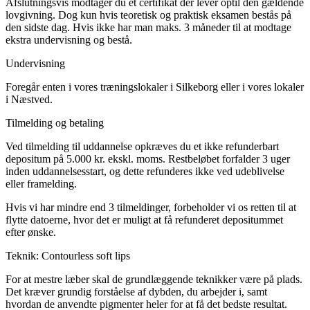
Afslutningsvis modtager du et certifikat der lever optil den gældende
lovgivning. Dog kun hvis teoretisk og praktisk eksamen bestås på
den sidste dag. Hvis ikke har man maks. 3 måneder til at modtage
ekstra undervisning og bestå.
Undervisning
Foregår enten i vores træningslokaler i Silkeborg eller i vores lokaler
i Næstved.
Tilmelding og betaling
Ved tilmelding til uddannelse opkræves du et ikke refunderbart
depositum på 5.000 kr. ekskl. moms. Restbeløbet forfalder 3 uger
inden uddannelsesstart, og dette refunderes ikke ved udeblivelse
eller framelding.
Hvis vi har mindre end 3 tilmeldinger, forbeholder vi os retten til at
flytte datoerne, hvor det er muligt at få refunderet depositummet
efter ønske.
Teknik: Contourless soft lips
For at mestre læber skal de grundlæggende teknikker være på plads.
Det kræver grundig forståelse af dybden, du arbejder i, samt
hvordan de anvendte pigmenter heler for at få det bedste resultat.