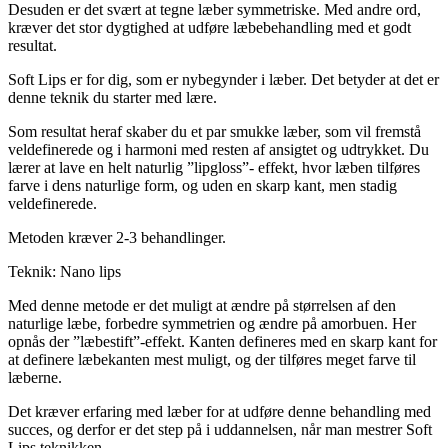
Desuden er det svært at tegne læber symmetriske. Med andre ord,
kræver det stor dygtighed at udføre læbebehandling med et godt
resultat.
Soft Lips er for dig, som er nybegynder i læber. Det betyder at det er
denne teknik du starter med lære.
Som resultat heraf skaber du et par smukke læber, som vil fremstå
veldefinerede og i harmoni med resten af ansigtet og udtrykket. Du
lærer at lave en helt naturlig ”lipgloss”- effekt, hvor læben tilføres
farve i dens naturlige form, og uden en skarp kant, men stadig
veldefinerede.
Metoden kræver 2-3 behandlinger.
Teknik: Nano lips
Med denne metode er det muligt at ændre på størrelsen af den
naturlige læbe, forbedre symmetrien og ændre på amorbuen. Her
opnås der ”læbestift”-effekt. Kanten defineres med en skarp kant for
at definere læbekanten mest muligt, og der tilføres meget farve til
læberne.
Det kræver erfaring med læber for at udføre denne behandling med
succes, og derfor er det step på i uddannelsen, når man mestrer Soft
Lips teknikken.