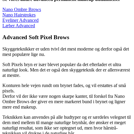
Nano Ombre Brows
Nano Hairstrokes
Eyeliner Advanced
Læber Advanced
Advanced Soft Pixel Brows​
Skyggeteknikker er uden tvivl det mest moderne og derfor også det
mest populære lige nu.
Soft Pixels bryn er især blevet populær da det efterlader et ultra
naturligt look. Men det er også den skyggeteknik der er allersværest
at mestre.
Konturen hele vejen rundt om brynet fades, og vil erstattes af små
pixels.
Derfor vil der ikke være nogen skarpe kanter, til forskel fra Nano
Ombre Brows der giver en mere markeret bund i brynet og ligner
mere end makeup.
Teknikken kan anvendes på alle hudtyper og er særdeles velegnet til
dem med mellem til mange naturlige brynhår, der ønsker et meget
naturligt resultat, som ikke ser optegnet ud, men hvor hårstrå-
teknikken vil drukne i de naturlige hår.