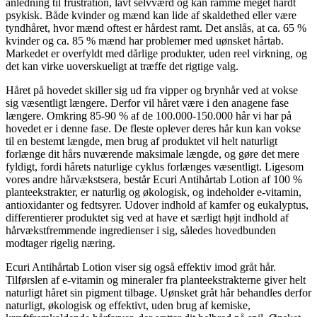
anledning til frustration, lavt selvværd og kan ramme meget hårdt
psykisk. Både kvinder og mænd kan lide af skaldethed eller være
tyndhåret, hvor mænd oftest er hårdest ramt. Det anslås, at ca. 65 %
kvinder og ca. 85 % mænd har problemer med uønsket hårtab.
Markedet er overfyldt med dårlige produkter, uden reel virkning, og
det kan virke uoverskueligt at træffe det rigtige valg.
Håret på hovedet skiller sig ud fra vipper og brynhår ved at vokse
sig væsentligt længere. Derfor vil håret være i den anagene fase
længere. Omkring 85-90 % af de 100.000-150.000 hår vi har på
hovedet er i denne fase. De fleste oplever deres hår kun kan vokse
til en bestemt længde, men brug af produktet vil helt naturligt
forlænge dit hårs nuværende maksimale længde, og gøre det mere
fyldigt, fordi hårets naturlige cyklus forlænges væsentligt. Ligesom
vores andre hårvækstsera, består Ecuri Antihårtab Lotion af 100 %
planteekstrakter, er naturlig og økologisk, og indeholder e-vitamin,
antioxidanter og fedtsyrer. Udover indhold af kamfer og eukalyptus,
differentierer produktet sig ved at have et særligt højt indhold af
hårvækstfremmende ingredienser i sig, således hovedbunden
modtager rigelig næring.
Ecuri Antihårtab Lotion viser sig også effektiv imod gråt hår.
Tilførslen af e-vitamin og mineraler fra planteekstrakterne giver helt
naturligt håret sin pigment tilbage. Uønsket gråt hår behandles derfor
naturligt, økologisk og effektivt, uden brug af kemiske,