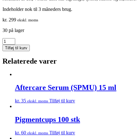
Indeholder nok til 3 måneders brug.
kr.
299
ekskl. moms
30 på lager
Scalp
Forte
Tilføj til kurv
-
Hovedbundsserum
Relaterede varer
antal
Aftercare Serum (SPMU) 15 ml
kr.
35
Tilføj til kurv
ekskl. moms
Pigmentcups 100 stk
kr.
60
Tilføj til kurv
ekskl. moms