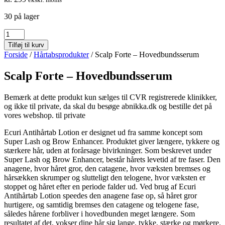
30 på lager
Scalp
Forte
Tilføj til kurv
-
Forside
/
Hårtabsprodukter
/ Scalp Forte – Hovedbundsserum
Hovedbundsserum
antal
Scalp Forte – Hovedbundsserum
Bemærk at dette produkt kun sælges til CVR registrerede klinikker,
og ikke til private, da skal du besøge abnikka.dk og bestille det på
vores webshop. til private
Ecuri Antihårtab Lotion er designet ud fra samme koncept som
Super Lash og Brow Enhancer. Produktet giver længere, tykkere og
stærkere hår, uden at forårsage bivirkninger. Som beskrevet under
Super Lash og Brow Enhancer, består hårets levetid af tre faser. Den
anagene, hvor håret gror, den catagene, hvor væksten bremses og
hårsækken skrumper og slutteligt den telogene, hvor væksten er
stoppet og håret efter en periode falder ud. Ved brug af Ecuri
Antihårtab Lotion speedes den anagene fase op, så håret gror
hurtigere, og samtidig bremses den catagene og telogene fase,
således hårene forbliver i hovedbunden meget længere. Som
resultatet af det, vokser dine hår sig lange, tykke, stærke og mørkere.