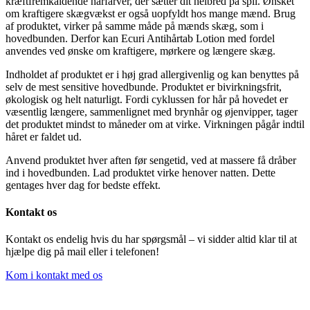
kræftfremkaldende hårfarver, der sætter dit helbred på spil. Ønsket
om kraftigere skægvækst er også uopfyldt hos mange mænd. Brug
af produktet, virker på samme måde på mænds skæg, som i
hovedbunden. Derfor kan Ecuri Antihårtab Lotion med fordel
anvendes ved ønske om kraftigere, mørkere og længere skæg.
Indholdet af produktet er i høj grad allergivenlig og kan benyttes på
selv de mest sensitive hovedbunde. Produktet er bivirkningsfrit,
økologisk og helt naturligt. Fordi cyklussen for hår på hovedet er
væsentlig længere, sammenlignet med brynhår og øjenvipper, tager
det produktet mindst to måneder om at virke. Virkningen pågår indtil
håret er faldet ud.
Anvend produktet hver aften før sengetid, ved at massere få dråber
ind i hovedbunden. Lad produktet virke henover natten. Dette
gentages hver dag for bedste effekt.
Kontakt os
Kontakt os endelig hvis du har spørgsmål – vi sidder altid klar til at
hjælpe dig på mail eller i telefonen!
Kom i kontakt med os