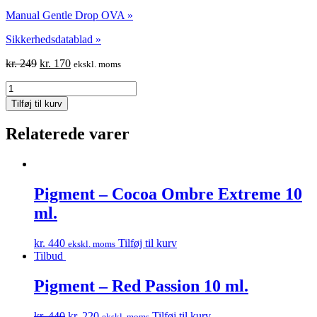
Manual Gentle Drop OVA »
Sikkerhedsdatablad »
Original
Current
kr.
249
kr.
170
ekskl. moms
price
price
OVA
was:
is:
Gentle
kr. 249.
kr. 170.
Tilføj til kurv
Drop
Moonstone
Relaterede varer
5.4
-
5
ml
antal
Pigment – Cocoa Ombre Extreme 10
ml.
kr.
440
Tilføj til kurv
ekskl. moms
Tilbud
Pigment – Red Passion 10 ml.
Original
Current
kr.
440
kr.
220
Tilføj til kurv
ekskl. moms