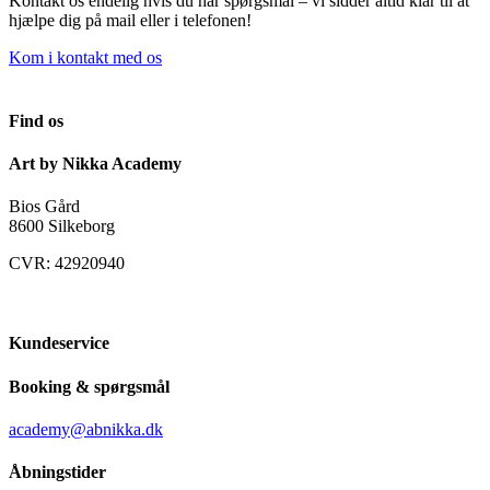
Kontakt os endelig hvis du har spørgsmål – vi sidder altid klar til at
hjælpe dig på mail eller i telefonen!
Kom i kontakt med os
Find os
Art by Nikka Academy
Bios Gård
8600 Silkeborg
CVR: 42920940
Kundeservice
Booking & spørgsmål
academy@abnikka.dk
Åbningstider