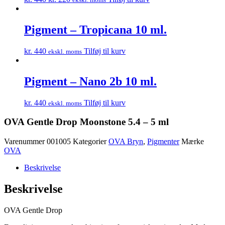
price
price
was:
is:
kr. 440.
kr. 220.
Pigment – Tropicana 10 ml.
kr.
440
Tilføj til kurv
ekskl. moms
Pigment – Nano 2b 10 ml.
kr.
440
Tilføj til kurv
ekskl. moms
OVA Gentle Drop Moonstone 5.4 – 5 ml
Varenummer
001005
Kategorier
OVA Bryn
,
Pigmenter
Mærke
OVA
Beskrivelse
Beskrivelse
OVA Gentle Drop