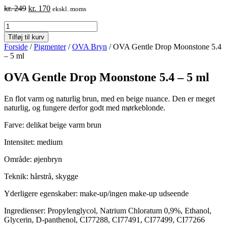
Original
Current
kr.
249
kr.
170
ekskl. moms
price
price
OVA
was:
is:
Gentle
kr. 249.
kr. 170.
Tilføj til kurv
Drop
Forside
/
Pigmenter
/
OVA Bryn
/ OVA Gentle Drop Moonstone 5.4
Moonstone
– 5 ml
5.4
-
OVA Gentle Drop Moonstone 5.4 – 5 ml
5
ml
antal
En flot varm og naturlig brun, med en beige nuance. Den er meget
naturlig, og fungere derfor godt med mørkeblonde.
Farve: delikat beige varm brun
Intensitet: medium
Område: øjenbryn
Teknik: hårstrå, skygge
Yderligere egenskaber: make-up/ingen make-up udseende
Ingredienser: Propylenglycol, Natrium Chloratum 0,9%, Ethanol,
Glycerin, D-panthenol, CI77288, CI77491, CI77499, CI77266