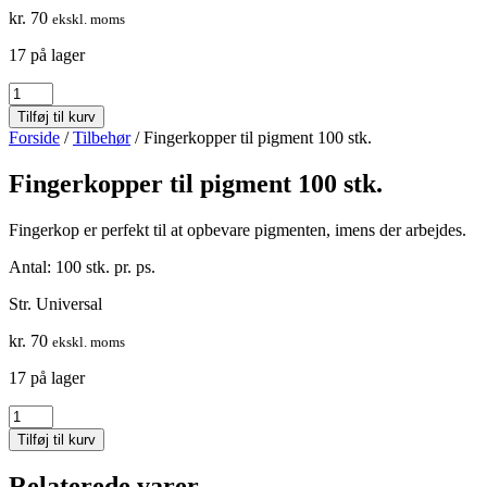
kr.
70
ekskl. moms
17 på lager
Fingerkopper
til
Tilføj til kurv
pigment
Forside
/
Tilbehør
/ Fingerkopper til pigment 100 stk.
100
stk.
Fingerkopper til pigment 100 stk.
antal
Fingerkop er perfekt til at opbevare pigmenten, imens der arbejdes.
Antal: 100 stk. pr. ps.
Str. Universal
kr.
70
ekskl. moms
17 på lager
Fingerkopper
til
Tilføj til kurv
pigment
100
Relaterede varer