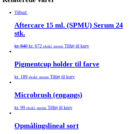
stk.
antal
Tilbud
Aftercare 15 ml. (SPMU) Serum 24
stk.
Original
Current
kr.
840
kr.
672
Tilføj til kurv
ekskl. moms
price
price
was:
is:
kr. 840.
kr. 672.
Pigmentcup holder til farve
kr.
189
Tilføj til kurv
ekskl. moms
Microbrush (engangs)
kr.
99
Tilføj til kurv
ekskl. moms
Opmålingslineal sort